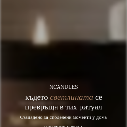
NCANDLES
светлината
където
се
превръща в тих ритуал
Създадено за споделени моменти у дома
и значими поводи.