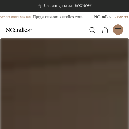
Безплатна доставка с BOXNOW
е на ново място
вече на н
. Преди custom-candles.com
NCandles -