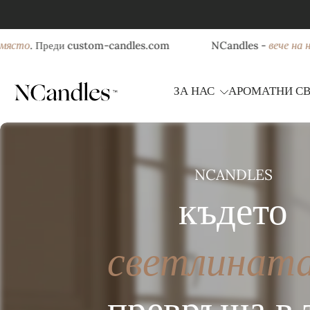
Прескочи
към
то
вече на ново
. Преди custom-candles.com
NCandles -
съдържанието
ЗА НАС
АРОМАТНИ С
NCANDLES
където
светлинат
превръща в 