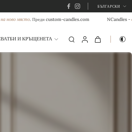
БЪЛГАРСКИ
ново място
вече 
. Преди custom-candles.com
NCandles -
СВАТБИ И КРЪЩЕНЕТА