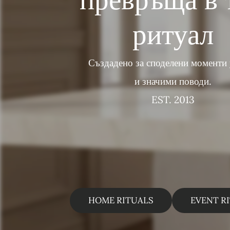
ритуал
Създадено за споделени моменти
и значими поводи.
EST. 2013
HOME RITUALS
EVENT R