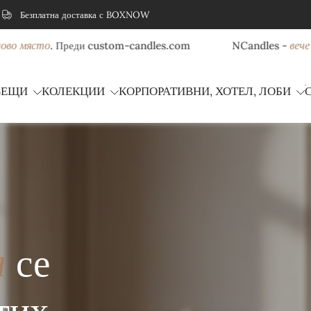
Безплатна доставка с BOXNOW
 място
вече на 
. Преди custom-candles.com
NCandles -
ВЕЩИ
КОЛЕКЦИИ
КОРПОРАТИВНИ, ХОТЕЛ, ЛОБИ
а
се
тих