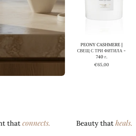
Добави в количката
PEONY CASHMERE |
СВЕЩ С ТРИ ФИТИЛА -
740 г.
€65,00
connects.
heals.
that
Beauty that