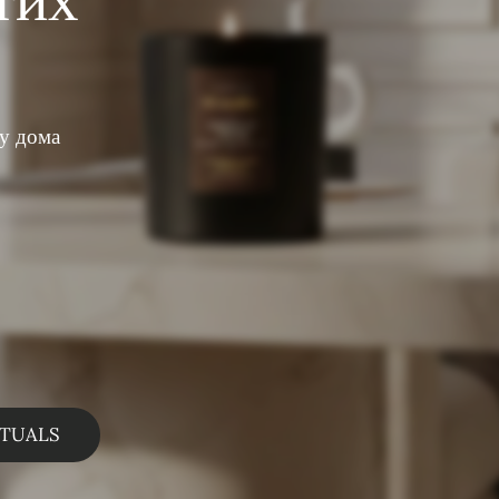
 у дома
ITUALS