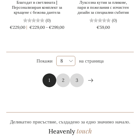
Благодат в светлината |
Луксозна кутия за пликове,
Персонализиран комплект за
пари и пожелания с изчистен
кръщене с бежова дантела
дизайн за специални събития
(0)
(0)
€229,00
€229,00 - €299,00
€59,00
Покажи
на страница
1
2
3
Деликатно присъствие, създадено за едно значимо начало.
touch
Heavenly