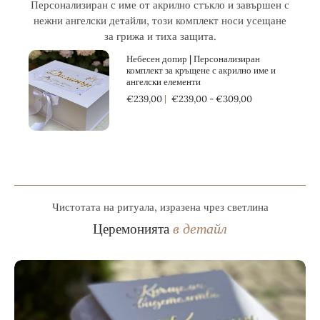
Персонализиран с име от акрилно стъкло и завършен с
нежни ангелски детайли, този комплект носи усещане
за грижа и тиха защита.
Небесен допир | Персонализиран
комплект за кръщене с акрилно име и
ангелски елементи
€239,00
€239,00 - €309,00
Чистотата на ритуала, изразена чрез светлина
в детайл
Церемонията