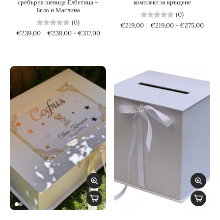
сребърна шевица Елбетица –
комплект за кръщене
Бяло и Маслина
(0)
(0)
€219,00
€219,00 - €275,00
€239,00
€239,00 - €317,00