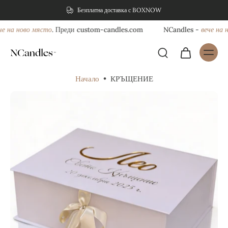
Безплатна доставка с BOXNOW
 на ново място
вече на но
. Преди custom-candles.com
NCandles -
Начало
•
КРЪЩЕНИЕ